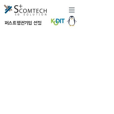
​퍼스트펭귄기업 선정